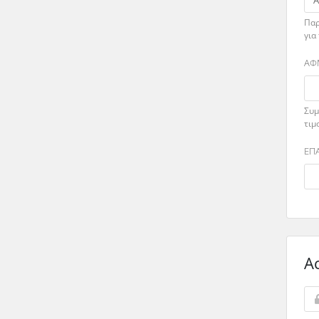
Παρ
για
ΑΦ
Συμ
τιμ
ΕΠ
A