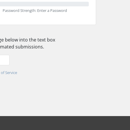
Password Strength: Enter a Password
ge below into the text box
tomated submissions.
of Service