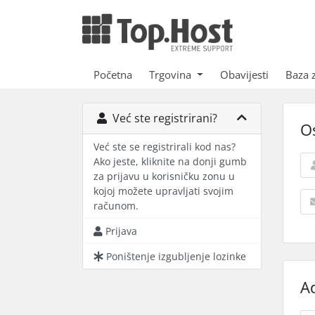
Početna
Trgovina
Obavijesti
Baza 
Već ste registrirani?
O
Već ste se registrirali kod nas?
Ako jeste, kliknite na donji gumb
za prijavu u korisničku zonu u
kojoj možete upravljati svojim
računom.
Prijava
Poništenje izgubljenje lozinke
A