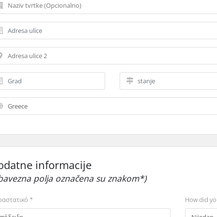
odatne informacije
bavezna polja označena su znakom*)
αστατικό *
How did yo