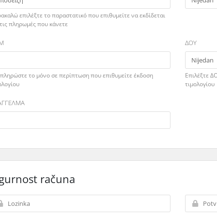
ακαλώ επιλέξτε το παραστατικό που επιθυμείτε να εκδίδεται
 τις πληρωμές που κάνετε
Μ
ΔΟΥ
πληρώστε το μόνο σε περίπτωση που επιθυμείτε έκδοση
Επιλέξτε Δ
ολογίου
τιμολογίου
ΑΓΓΕΛΜΑ
igurnost računa