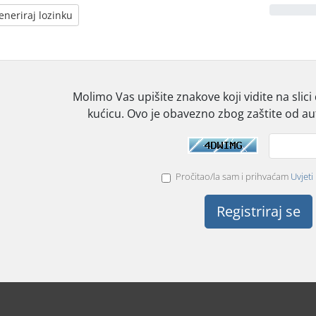
eneriraj lozinku
Molimo Vas upišite znakove koji vidite na slici
kućicu. Ovo je obavezno zbog zaštite od au
Pročitao/la sam i prihvaćam
Uvjeti