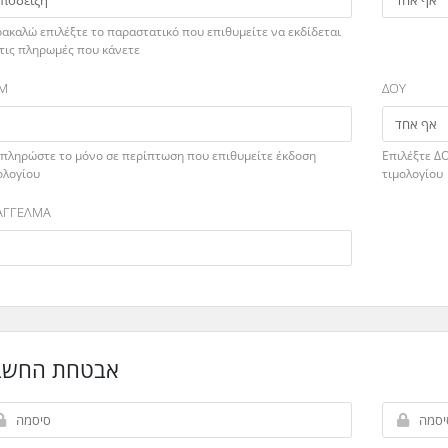
ακαλώ επιλέξτε το παραστατικό που επιθυμείτε να εκδίδεται
 τις πληρωμές που κάνετε
Μ
ΔΟΥ
πληρώστε το μόνο σε περίπτωση που επιθυμείτε έκδοση
Επιλέξτε Δ
ολογίου
τιμολογίου
ΑΓΓΕΛΜΑ
אבטחת החשבו