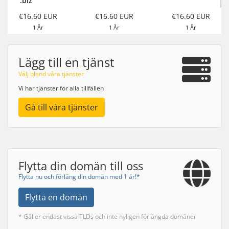
.biz
€16.60 EUR
€16.60 EUR
€16.60 EUR
1 År
1 År
1 År
Lägg till en tjänst
Välj bland våra tjänster
Vi har tjänster för alla tillfällen
Gå till våra tjänster
Flytta din domän till oss
Flytta nu och förläng din domän med 1 år!*
Flytta en domän
* Gäller endast vissa TLDs och inte nyligen förlängda domäner