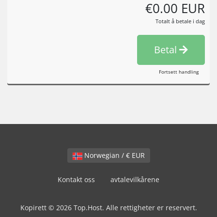
€0.00 EUR
Totalt å betale i dag
Betal
Fortsett handling
Norwegian / € EUR
Kontakt oss
avtalevilkårene
Kopirett © 2026 Top.Host. Alle rettigheter er reservert.